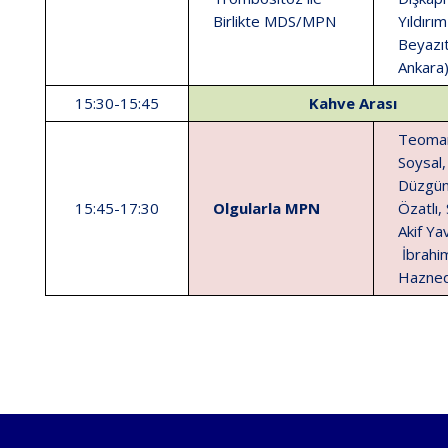
Birlikte MDS/MPN
Yıldırım
Beyazı
Ankara
15:30-15:45
Kahve Arası
Teoma
Soysal,
Düzgü
15:45-17:30
Olgularla MPN
Özatlı,
Akif Ya
İbrahim
Hazned