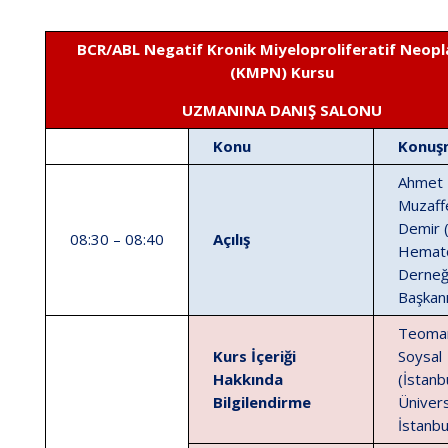
BCR/ABL Negatif Kronik Miyeloproliferatif Neopla
(KMPN) Kursu
UZMANINA DANIŞ SALONU
Konu
Konuş
Ahmet
Muzaff
Demir 
08:30 – 08:40
Açılış
Hemato
Derneğ
Başkanı
Teoma
Kurs İçeriği
Soysal
Hakkında
(İstanb
Bilgilendirme
Ünivers
İstanbu