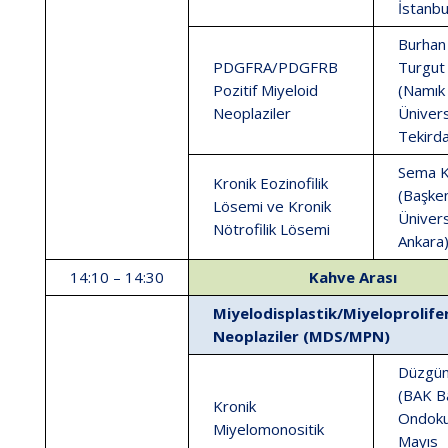
İstanbu
Burhan
PDGFRA/PDGFRB
Turgut
Pozitif Miyeloid
(Namık
Neoplaziler
Ünivers
Tekird
Sema K
Kronik Eozinofilik
(Başke
Lösemi ve Kronik
Ünivers
Nötrofilik Lösemi
Ankara
14:10 – 14:30
Kahve Arası
Miyelodisplastik/Miyeloprolife
Neoplaziler (MDS/MPN)
Düzgün
(BAK Ba
Kronik
Ondok
Miyelomonositik
Mayıs