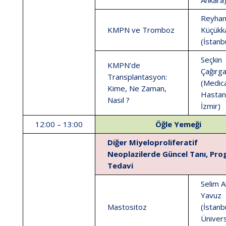
Ankara
Reyhan
KMPN ve Tromboz
Küçükk
(İstanb
Seçkin
KMPN’de
Çağırg
Transplantasyon:
(Medic
Kime, Ne Zaman,
Hastan
Nasıl ?
İzmir)
12:00 – 13:00
Öğle Yemeği
Diğer Miyeloproliferatif
Neoplazilerde Güncel Tanı, Pro
Tedavi
Selim A
Yavuz
Mastositoz
(İstanb
Ünivers