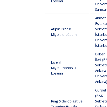
Lösemi
Ünivers
Samsun
Ahmet
Eşkaza
Atipik Kronik
Sekrete
Miyeloid Lösemi
İstanbu
Ünivers
İstanbu
Dilber 
İleri (
Juvenil
Sekrete
Miyelomonositik
Ankara
Lösemi
Ünivers
Ankara
Gürsel
(BAK
Ring Sideroblast ve
Sekrete
Trombositoz ile
Dışkapı