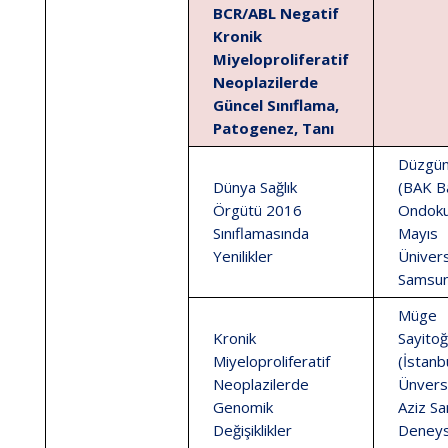
BCR/ABL Negatif
Kronik
Miyeloproliferatif
Neoplazilerde
Güncel Sınıflama,
Patogenez, Tanı
Düzgün
Dünya Sağlık
(BAK Ba
Örgütü 2016
Ondok
Sınıflamasında
Mayıs
Yenilikler
Ünivers
Samsun
Müge
Kronik
Sayitoğ
Miyeloproliferatif
(İstanb
Neoplazilerde
Ünvers
Genomik
Aziz Sa
Değişiklikler
Deneys