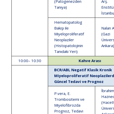
(Patogenezden
Arş.
Tanıya)
Enstitü
İstanbu
Hematopatolog
Bakışı ile
Nalan 
Miyeloproliferatif
(Gazi
Neoplaziler
Ünivers
(Histopatolojinin
Ankara
Tanıdaki Yeri)
10:00– 10:30
Kahve Arası
BCR/ABL Negatif Klasik Kronik
Miyeloproliferatif Neoplaziler
Güncel Tedavi ve Prognoz
İbrahim
P.vera, E.
Hazned
Trombositemi ve
(Hacet
Miyelofibrozda
Ünivers
Prognoz, Tedavi